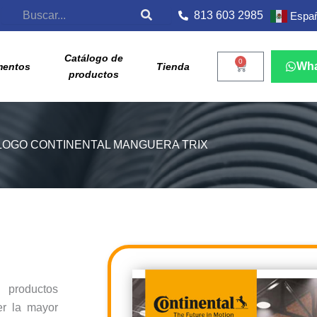
Search
813 603 2985
Españ
Catálogo de
0
Cart
Wh
mentos
Tienda
productos
LOGO CONTINENTAL MANGUERA TRIX
productos
er la mayor