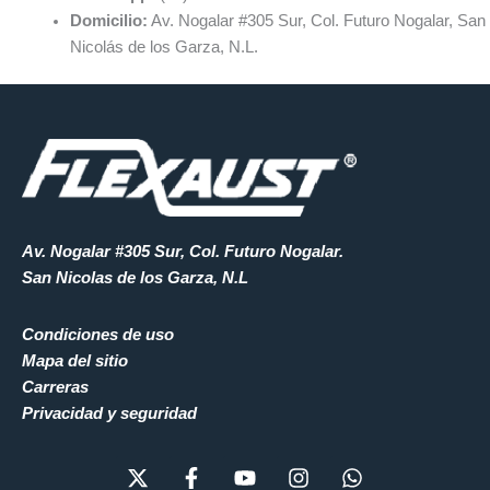
Domicilio:
Av. Nogalar #305 Sur, Col. Futuro Nogalar, San
Nicolás de los Garza, N.L.
Av. Nogalar #305 Sur, Col. Futuro Nogalar.
San Nicolas de los Garza, N.L
Condiciones de uso
Mapa del sitio
Carreras
Privacidad y seguridad
X
F
Y
I
W
-
a
o
n
h