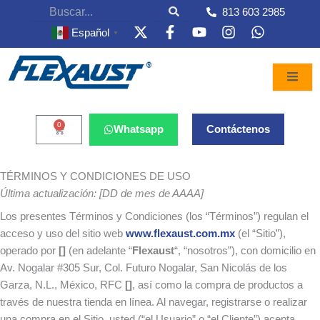
Search
813 603 2985
X
F
Y
I
W
Español
▼
-
a
o
n
h
t
c
u
s
a
w
e
t
t
t
i
b
u
a
s
t
o
b
g
a
t
o
e
r
p
e
k
a
p
0
Cart
Whatsapp
Contáctenos
r
-
m
f
TÉRMINOS Y CONDICIONES DE USO
Última actualización: [DD de mes de AAAA]
Los presentes Términos y Condiciones (los “Términos”) regulan el
acceso y uso del sitio web
www.flexaust.com.mx
(el “Sitio”),
operado por
[]
(en adelante “
Flexaust
“, “nosotros”), con domicilio en
Av. Nogalar #305 Sur, Col. Futuro Nogalar, San Nicolás de los
Garza, N.L., México, RFC
[]
, así como la compra de productos a
través de nuestra tienda en línea. Al navegar, registrarse o realizar
una compra en el Sitio, usted (“el Usuario” o “el Cliente”) acepta