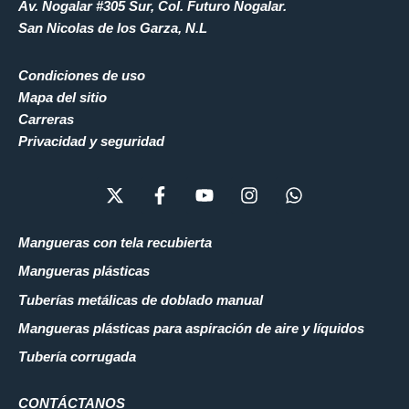
Av. Nogalar #305 Sur, Col. Futuro Nogalar.
San Nicolas de los Garza, N.L
Condiciones de uso
Mapa del sitio
Carreras
Privacidad y seguridad
X
F
Y
I
W
-
a
o
n
h
t
c
u
s
a
w
e
t
t
t
Mangueras con tela recubierta
i
b
u
a
s
Mangueras plásticas
t
o
b
g
a
t
o
e
r
p
Tuberías metálicas de doblado manual
e
k
a
p
Mangueras plásticas para aspiración de aire y líquidos
r
-
m
f
Tubería corrugada
CONTÁCTANOS