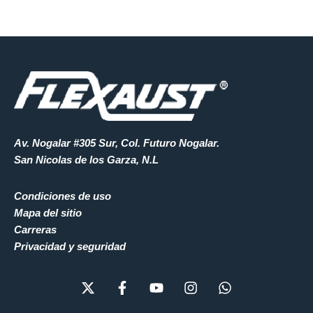
Av. Nogalar #305 Sur, Col. Futuro Nogalar.
San Nicolas de los Garza, N.L
Condiciones de uso
Mapa del sitio
Carreras
Privacidad y seguridad
X
F
Y
I
W
-
a
o
n
h
t
c
u
s
a