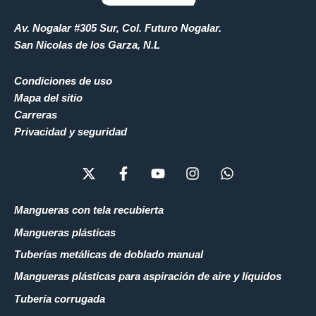
Av. Nogalar #305 Sur, Col. Futuro Nogalar.
San Nicolas de los Garza, N.L
Condiciones de uso
Mapa del sitio
Carreras
Privacidad y seguridad
X
F
Y
I
W
-
a
o
n
h
t
c
u
s
a
w
e
t
t
t
Mangueras con tela recubierta
i
b
u
a
s
Mangueras plásticas
t
o
b
g
a
t
o
e
r
p
Tuberías metálicas de doblado manual
e
k
a
p
Mangueras plásticas para aspiración de aire y líquidos
r
-
m
f
Tubería corrugada