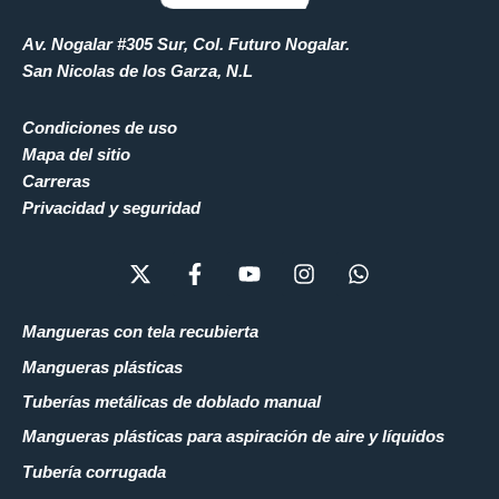
Av. Nogalar #305 Sur, Col. Futuro Nogalar.
San Nicolas de los Garza, N.L
Condiciones de uso
Mapa del sitio
Carreras
Privacidad y seguridad
X
F
Y
I
W
-
a
o
n
h
t
c
u
s
a
w
e
t
t
t
Mangueras con tela recubierta
i
b
u
a
s
Mangueras plásticas
t
o
b
g
a
t
o
e
r
p
Tuberías metálicas de doblado manual
e
k
a
p
Mangueras plásticas para aspiración de aire y líquidos
r
-
m
f
Tubería corrugada