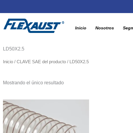
Inicio
Nosotros
Seg
LD50X2.5
Inicio
/ CLAVE SAE del producto / LD50X2.5
Mostrando el único resultado
Rango
Este
de
producto
precios:
desde
tiene
$5,120.00
múltiples
hasta