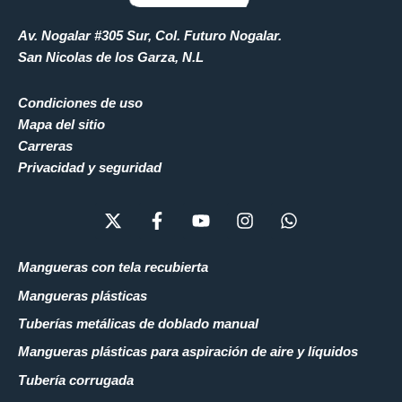
Av. Nogalar #305 Sur, Col. Futuro Nogalar.
San Nicolas de los Garza, N.L
Condiciones de uso
Mapa del sitio
Carreras
Privacidad y seguridad
X
F
Y
I
W
-
a
o
n
h
t
c
u
s
a
w
e
t
t
t
Mangueras con tela recubierta
i
b
u
a
s
Mangueras plásticas
t
o
b
g
a
t
o
e
r
p
Tuberías metálicas de doblado manual
e
k
a
p
Mangueras plásticas para aspiración de aire y líquidos
r
-
m
f
Tubería corrugada