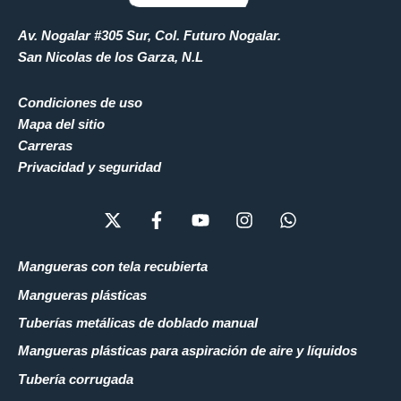
Av. Nogalar #305 Sur, Col. Futuro Nogalar.
San Nicolas de los Garza, N.L
Condiciones de uso
Mapa del sitio
Carreras
Privacidad y seguridad
X
F
Y
I
W
-
a
o
n
h
t
c
u
s
a
w
e
t
t
t
Mangueras con tela recubierta
i
b
u
a
s
Mangueras plásticas
t
o
b
g
a
t
o
e
r
p
Tuberías metálicas de doblado manual
e
k
a
p
Mangueras plásticas para aspiración de aire y líquidos
r
-
m
f
Tubería corrugada